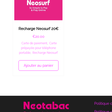
Recharge Neosurf 20€
€
20.00
Carte de paiement
,
Carte
prépayée pour téléphone
portable
,
Recharge Neosurf
Ajouter au panier
Politique 
Politique