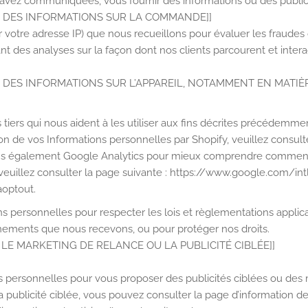
vez communiquées, vous fournir des informations ou des publici
ES DES INFORMATIONS SUR LA COMMANDE]]
lier votre adresse IP) que nous recueillons pour évaluer les fraude
t des analyses sur la façon dont nos clients parcourent et interag
S DES INFORMATIONS SUR L’APPAREIL, NOTAMMENT EN MATIÈR
iers qui nous aident à les utiliser aux fins décrites précédemme
tion de vos Informations personnelles par Shopify, veuillez consult
sons également Google Analytics pour mieux comprendre comment nos
, veuillez consulter la page suivante : https://www.google.com/int
aoptout.
ons personnelles pour respecter les lois et règlementations appli
nements que nous recevons, ou pour protéger nos droits.
 LE MARKETING DE RELANCE OU LA PUBLICITÉ CIBLÉE]]
s personnelles pour vous proposer des publicités ciblées ou des
 publicité ciblée, vous pouvez consulter la page d’information de 