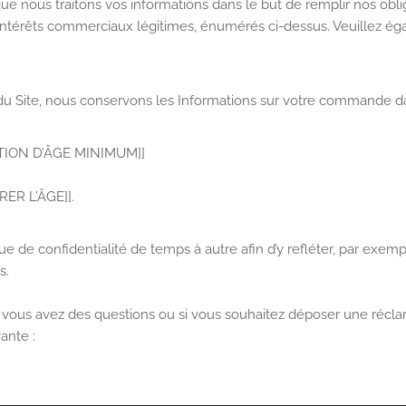
 que nous traitons vos informations dans le but de remplir nos obl
ntérêts commerciaux légitimes, énumérés ci-dessus. Veuillez ég
 Site, nous conservons les Informations sur votre commande dans
TION D’ÂGE MINIMUM]]
ÉRER L’ÂGE]].
e de confidentialité de temps à autre afin d’y refléter, par exe
s.
 si vous avez des questions ou si vous souhaitez déposer une récla
ante :