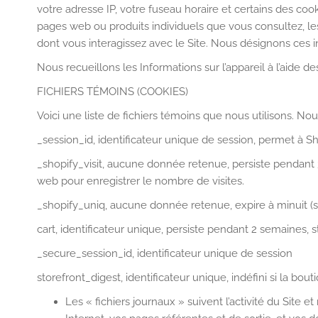
votre adresse IP, votre fuseau horaire et certains des cook
pages web ou produits individuels que vous consultez, les
dont vous interagissez avec le Site. Nous désignons ces i
Nous recueillons les Informations sur l’appareil à l’aide d
FICHIERS TÉMOINS (COOKIES)
Voici une liste de fichiers témoins que nous utilisons. No
_session_id, identificateur unique de session, permet à Sho
_shopify_visit, aucune donnée retenue, persiste pendant 30
web pour enregistrer le nombre de visites.
_shopify_uniq, aucune donnée retenue, expire à minuit (se
cart, identificateur unique, persiste pendant 2 semaines, st
_secure_session_id, identificateur unique de session
storefront_digest, identificateur unique, indéfini si la bout
Les « fichiers journaux » suivent l’activité du Site 