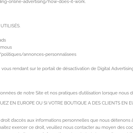
ding-online-advertising/how-does-it-work.
UTILISÉS.
ads
ymous
s/politiques/annonces-personnalisees
ous rendant sur le portail de désactivation de Digital Advertising 
onnées de notre Site et nos pratiques d’utilisation lorsque nous d
TUEZ EN EUROPE OU SI VOTRE BOUTIQUE A DES CLIENTS EN E
n droit d’accès aux informations personnelles que nous détenons 
uhaitez exercer ce droit, veuillez nous contacter au moyen des c