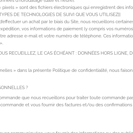
données d’horodatage (date et heure).
s « pixels » sont des fichiers électroniques qui enregistrent des in
TYPES DE TECHNOLOGIES DE SUIVI QUE VOUS UTILISEZ]]
 d’effectuer un achat par le biais du Site, nous recueillons cert
 d’expédition, vos informations de paiement (y compris vos num
 adresse e-mail et votre numéro de téléphone. Ces informatio
».
OUS RECUEILLEZ, LE CAS ÉCHÉANT : DONNÉES HORS LIGNE, 
lles » dans la présente Politique de confidentialité, nous faisons 
SONNELLES ?
 commande que nous recueillons pour traiter toute commande passé
e commande et vous fournir des factures et/ou des confirmations