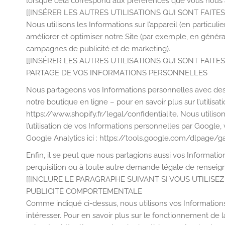
lorsque cela correspond aux préférences que vous nous a
[[INSÉRER LES AUTRES UTILISATIONS QUI SONT FAIT
Nous utilisons les Informations sur l’appareil (en particu
améliorer et optimiser notre Site (par exemple, en généran
campagnes de publicité et de marketing).
[[INSÉRER LES AUTRES UTILISATIONS QUI SONT FAITE
PARTAGE DE VOS INFORMATIONS PERSONNELLES
Nous partageons vos Informations personnelles avec des t
notre boutique en ligne – pour en savoir plus sur l’utilisa
https://www.shopify.fr/legal/confidentialite. Nous utili
l’utilisation de vos Informations personnelles par Google
Google Analytics ici : https://tools.google.com/dlpage/g
Enfin, il se peut que nous partagions aussi vos Informati
perquisition ou à toute autre demande légale de renseig
[[INCLURE LE PARAGRAPHE SUIVANT SI VOUS UTILISEZ
PUBLICITÉ COMPORTEMENTALE
Comme indiqué ci-dessus, nous utilisons vos Information
intéresser. Pour en savoir plus sur le fonctionnement de la