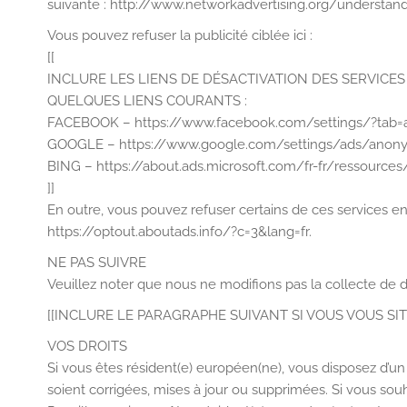
suivante : http://www.networkadvertising.org/understan
Vous pouvez refuser la publicité ciblée ici :
[[
INCLURE LES LIENS DE DÉSACTIVATION DES SERVICES 
QUELQUES LIENS COURANTS :
FACEBOOK – https://www.facebook.com/settings/?tab=
GOOGLE – https://www.google.com/settings/ads/anon
BING – https://about.ads.microsoft.com/fr-fr/ressource
]]
En outre, vous pouvez refuser certains de ces services en v
https://optout.aboutads.info/?c=3&lang=fr.
NE PAS SUIVRE
Veuillez noter que nous ne modifions pas la collecte de d
[[INCLURE LE PARAGRAPHE SUIVANT SI VOUS VOUS SI
VOS DROITS
Si vous êtes résident(e) européen(ne), vous disposez d’u
soient corrigées, mises à jour ou supprimées. Si vous so