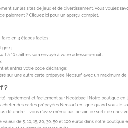
nt sur les sites de jeux et de divertissement. Vous voulez savo
e paiement ? Cliquez ici pour un aperçu complet.
aire en 3 étapes faciles :
igne ;
f à 10 chiffres sera envoyé à votre adresse e-mail ;
;
 et entrez votre code d’échange;
ansféré sur une autre carte prépayée Neosurf, avec un maximum de
f ?
té, rapidement et facilement sur Neotabac ! Notre boutique en l
c acheter des cartes prépayées Neosurf en ligne quand vous le so
vous détendre – vous n’avez même pas besoin de sortir de chez vo
leur de 5, 10, 15, 20, 30, 50 et 100 euros dans notre boutique e