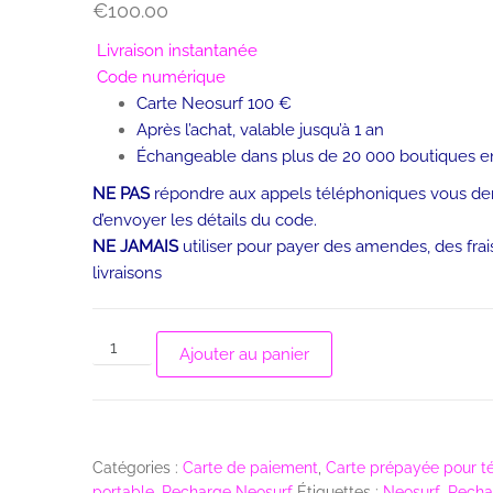
€
100.00
Livraison instantanée
Code numérique
Carte Neosurf 100 €
Après l’achat, valable jusqu’à 1 an
Échangeable dans plus de 20 000 boutiques en
NE PAS
répondre aux appels téléphoniques vous d
d’envoyer les détails du code.
NE JAMAIS
utiliser pour payer des amendes, des frai
livraisons
Ajouter au panier
Catégories :
Carte de paiement
,
Carte prépayée pour t
portable
,
Recharge Neosurf
Étiquettes :
Neosurf
,
Recha