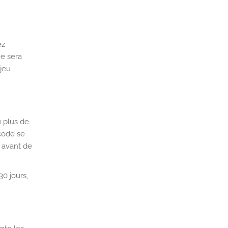
ez
ne sera
 jeu
 plus de
 code se
e avant de
0 jours,