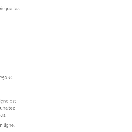
ir quelles
 250 €.
igne est
uhaitez.
us.
n ligne.