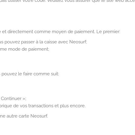
utiliser votre code. Veuillez vous assurer que le site web acce
me et directement comme moyen de paiement. Le premier:
us pouvez passer à la caisse avec Neosurf;
omme mode de paiement;
s pouvez le faire comme suit:
 Continuer »;
orique de vos transactions et plus encore.
ne autre carte Neosurf.