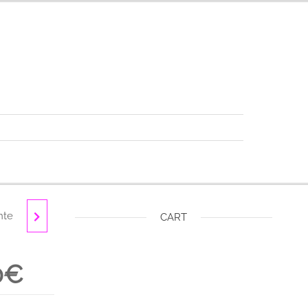
nte
€
CART
0€