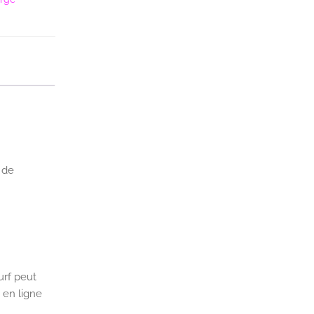
 de
urf peut
 en ligne