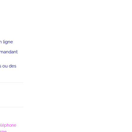
 ligne
emandant
s ou des
éléphone
rge