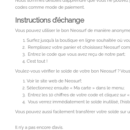
Nous sommes désolés d’apprendre que vous ne pouvez pas 
codes comme mode de paiement.
Instructions d’échange
Vous pouvez utiliser le bon Neosurf de manière anony
Surfez jusqu’à la boutique en ligne souhaitée où vo
Remplissez votre panier et choisissez Neosurf c
Entrez le code que vous avez reçu de notre part;
C’est tout !
Voulez-vous vérifier le solde de votre bon Neosurf ? Vou
Voir le site web de Neosurf;
Sélectionnez ensuite « Ma carte » dans le menu;
Entrez les 10 chiffres de votre code et cliquez sur «
Vous verrez immédiatement le solde inutilisé, l’hist
Vous pouvez aussi facilement transférer votre solde sur u
Il n’y a pas encore d’avis.